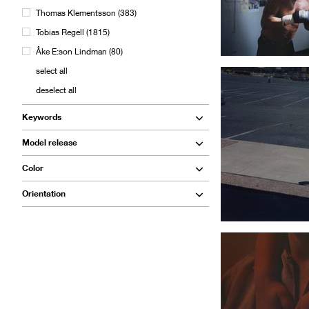
Thomas Klementsson
(
383
)
Tobias Regell
(
1815
)
Åke E:son Lindman
(
80
)
select all
deselect all
Keywords
Model release
Color
Orientation