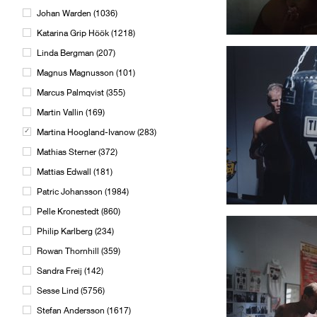
Johan Warden
(
1036
)
Katarina Grip Höök
(
1218
)
Linda Bergman
(
207
)
Magnus Magnusson
(
101
)
Marcus Palmqvist
(
355
)
Martin Vallin
(
169
)
Martina Hoogland-Ivanow
(
283
)
Mathias Sterner
(
372
)
Mattias Edwall
(
181
)
Patric Johansson
(
1984
)
Pelle Kronestedt
(
860
)
Philip Karlberg
(
234
)
Rowan Thornhill
(
359
)
Sandra Freij
(
142
)
Sesse Lind
(
5756
)
Stefan Andersson
(
1617
)