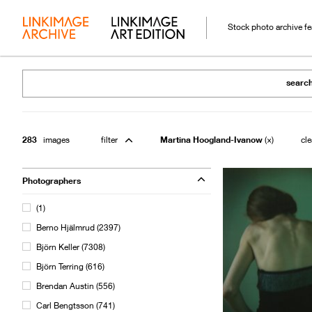
Stock photo archive f
searc
283
images
filter
Martina Hoogland-Ivanow
cle
Photographers
(
1
)
Berno Hjälmrud
(
2397
)
Björn Keller
(
7308
)
Björn Terring
(
616
)
Brendan Austin
(
556
)
Carl Bengtsson
(
741
)