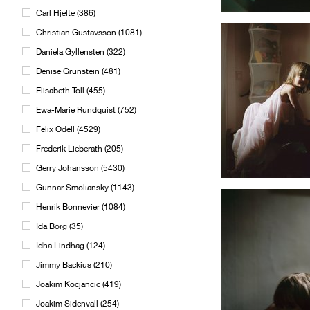
Carl Hjelte
(
386
)
Christian Gustavsson
(
1081
)
Daniela Gyllensten
(
322
)
Denise Grünstein
(
481
)
Elisabeth Toll
(
455
)
Ewa-Marie Rundquist
(
752
)
Felix Odell
(
4529
)
Frederik Lieberath
(
205
)
Gerry Johansson
(
5430
)
Gunnar Smoliansky
(
1143
)
Henrik Bonnevier
(
1084
)
Ida Borg
(
35
)
Idha Lindhag
(
124
)
Jimmy Backius
(
210
)
Joakim Kocjancic
(
419
)
Joakim Sidenvall
(
254
)